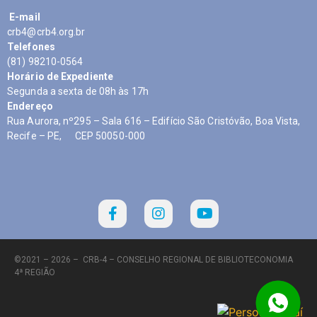
E-mail
crb4@crb4.org.br
Telefones
(81) 98210-0564
Horário de Expediente
Segunda a sexta de 08h às 17h
Endereço
Rua Aurora, nº295 – Sala 616 – Edifício São Cristóvão, Boa Vista,
Recife – PE, CEP 50050-000
©2021 – 2026 –
CRB-4 – CONSELHO REGIONAL DE BIBLIOTECONOMIA
4ª REGIÃO