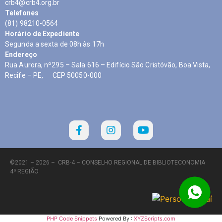
crb4@crb4.org.br
Telefones
(81) 98210-0564
Horário de Expediente
Segunda a sexta de 08h às 17h
Endereço
Rua Aurora, nº295 – Sala 616 – Edifício São Cristóvão, Boa Vista,
Recife – PE, CEP 50050-000
©2021 – 2026 –
CRB-4 – CONSELHO REGIONAL DE BIBLIOTECONOMIA
4ª REGIÃO
PHP Code Snippets
Powered By :
XYZScripts.com