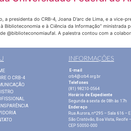
o, a presidenta do CRB-4, Joana D’arc de Lima, e a vice-pres
o à Biblioteconomia e à Ciência da Informação” ministrada 
 @biblioteconomiaufal. A palestra contou com a colabora
U
INFORMAÇÕES
ME
E-mail
crb4@crb4.org.br
RE O CRB-4
Telefones
MUNICAÇÃO
(81) 98210-0564
ISTRO
Horário de Expediente
FISSIONAL
Segunda a sexta de 08h às 17h
ANSPARÊNCIA
Endereço
IDORIA
Rua Aurora, nº295 – Sala 616 – Ed
NTATO
São Cristóvão, Boa Vista, Recif
CEP 50050-000