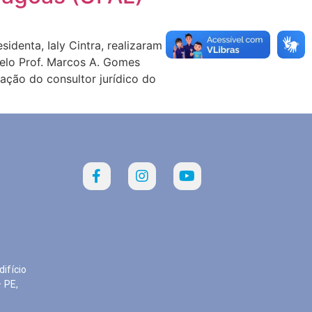
identa, Ialy Cintra, realizaram
pelo Prof. Marcos A. Gomes
ção do consultor jurídico do
ifício
e – PE,