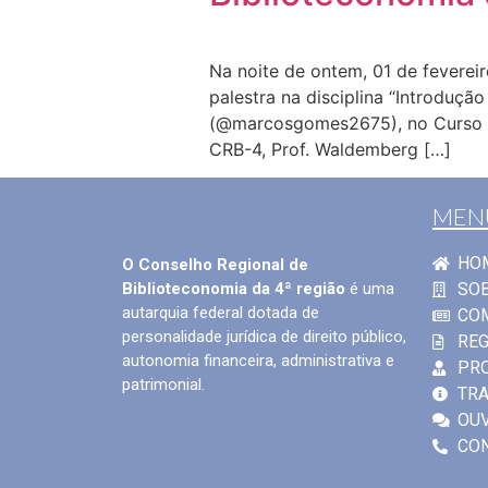
Na noite de ontem, 01 de fevereir
palestra na disciplina “Introduçã
(@marcosgomes2675), no Curso de
CRB-4, Prof. Waldemberg […]
MEN
HO
O Conselho Regional de
Biblioteconomia da 4ª região
é uma
SOB
autarquia federal dotada de
CO
personalidade jurídica de direito público,
REG
autonomia financeira, administrativa e
PRO
patrimonial.
TR
OUV
CO