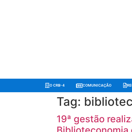
O CRB-4
COMUNICAÇÃO
RE
Tag:
bibliote
19ª gestão realiz
Biblioteconomia 