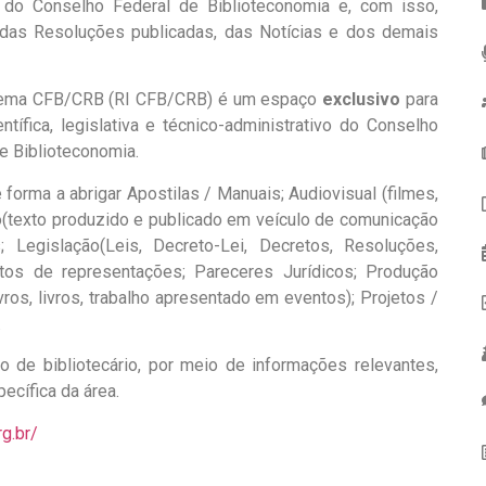
l do Conselho Federal de Biblioteconomia e, com isso,
 das Resoluções publicadas, das Notícias e dos demais
stema CFB/CRB​ (RI CFB/CRB)​ é um espaço
exclusivo
para
tífica, legislativa e técnico-administrativo do Conselho
e Biblioteconomia.
forma a abrigar Apostilas / Manuais; Audiovisual (filmes,
ão(texto produzido e publicado em veículo de comunicação
; Legislação(Leis, Decreto-Lei, Decretos, Resoluções,
atos de representações; Pareceres Jurídicos; Produção
ivros, livros, trabalho apresentado em eventos); Projetos /
.
ão de bibliotecário, por meio de informações relevantes,
ecífica da área.
rg.br/