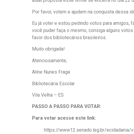
atual proposta esse limite se encerra no dia 22 d
Por favor, votem e ajudem na conquista dessa ide
Eu já votei e estou pedindo votos para amigos, fa
você puder faça o mesmo, consiga alguns votos 
favor dos bibliotecários brasileiros.
Muito obrigada!
Atenciosamente,
Aline Nunes Fraga
Bibliotecária Escolar
Vila Velha – ES
PASSO A PASSO PARA VOTAR:
Para votar acesse este link:
https://www12.senado.leg.br/ecidadania/v