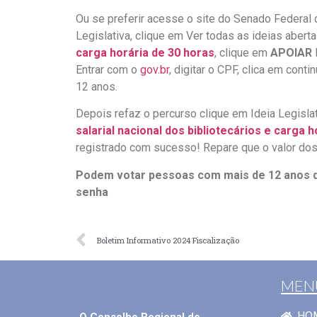
Ou se preferir acesse o site do Senado Federal
Legislativa, clique em Ver todas as ideias aber
carga horária de 30 horas
, clique em
APOIAR
Entrar com o
gov.br
, digitar o CPF, clica em conti
12 anos.
Depois refaz o percurso clique em Ideia Legisla
salarial nacional dos bibliotecários e carga 
registrado com sucesso! Repare que o valor dos
Podem votar pessoas com mais de 12 anos q
senha
Boletim Informativo 2024 Fiscalização
MEN
HO
O Conselho Regional de