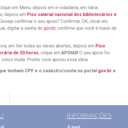
 clique em Menu, depois em e-cidadania, em Ideia
tas, depois em
Piso salarial nacional dos bibliotecários e
Deseja confirmar o seu apoio? Confirmar, OK, clicar em
nuar, digitar a senha do
gov.br
, confirme que você é maior de
tiva, em Ver todas as ideias abertas, depois em
Piso
horária de 30 horas
, clique em
APOIAR
O seu apoio foi
 votos muda. Pronto você apoiou essa ideia.
ue tenham CPF e o cadastro/conta no portal
gov.br
e
U
INFORMAÇÕES
ME
E-mail