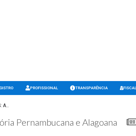
GISTRO
PROFISSIONAL
TRANSPARÊNCIA
FISCA
A...
ria Pernambucana e Alagoana